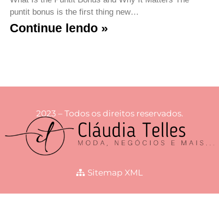
puntit bonus is the first thing new…
Continue lendo »
2023 – Todos os direitos reservados.
Sitemap XML