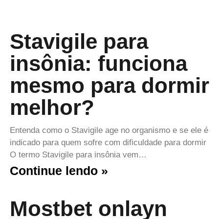
Stavigile para
insônia: funciona
mesmo para dormir
melhor?
Entenda como o Stavigile age no organismo e se ele é
indicado para quem sofre com dificuldade para dormir
O termo Stavigile para insônia vem…
Continue lendo »
Mostbet onlayn