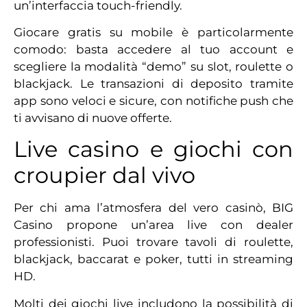
un’interfaccia touch-friendly.
Giocare gratis su mobile è particolarmente
comodo: basta accedere al tuo account e
scegliere la modalità “demo” su slot, roulette o
blackjack. Le transazioni di deposito tramite
app sono veloci e sicure, con notifiche push che
ti avvisano di nuove offerte.
Live casino e giochi con
croupier dal vivo
Per chi ama l’atmosfera del vero casinò, BIG
Casino propone un’area live con dealer
professionisti. Puoi trovare tavoli di roulette,
blackjack, baccarat e poker, tutti in streaming
HD.
Molti dei giochi live includono la possibilità di