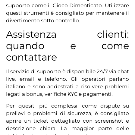
supporto come il Gioco Dimenticato. Utilizzare
questi strumenti è consigliato per mantenere il
divertimento sotto controllo.
Assistenza clienti:
quando e come
contattare
Il servizio di supporto è disponibile 24/7 via chat
live, email e telefono. Gli operatori parlano
italiano e sono addestrati a risolvere problemi
legati a bonus, verifiche KYC e pagamenti.
Per quesiti più complessi, come dispute su
prelievi o problemi di sicurezza, è consigliato
aprire un ticket dettagliato con screenshot e
descrizione chiara. La maggior parte delle