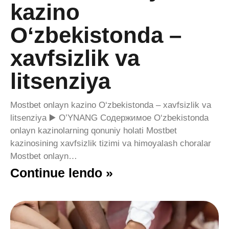
kazino
O‘zbekistonda –
xavfsizlik va
litsenziya
Mostbet onlayn kazino O‘zbekistonda – xavfsizlik va
litsenziya ▶️ O’YNANG Содержимое O‘zbekistonda
onlayn kazinolarning qonuniy holati Mostbet
kazinosining xavfsizlik tizimi va himoyalash choralar
Mostbet onlayn…
Continue lendo »