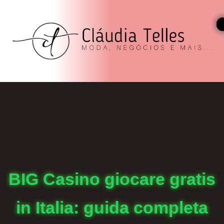
BIG Casino giocare gratis
in Italia: guida completa