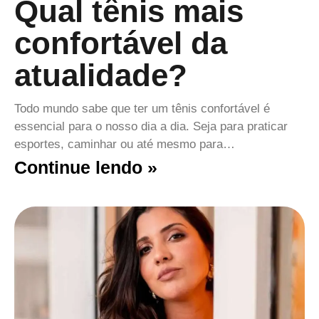
Qual tênis mais
confortável da
atualidade?
Todo mundo sabe que ter um tênis confortável é
essencial para o nosso dia a dia. Seja para praticar
esportes, caminhar ou até mesmo para…
Continue lendo »