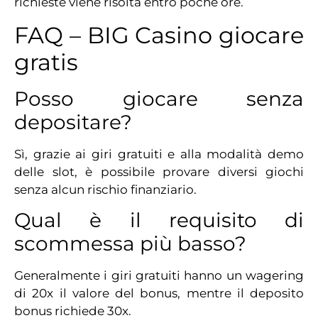
richieste viene risolta entro poche ore.
FAQ – BIG Casino giocare
gratis
Posso giocare senza
depositare?
Sì, grazie ai giri gratuiti e alla modalità demo
delle slot, è possibile provare diversi giochi
senza alcun rischio finanziario.
Qual è il requisito di
scommessa più basso?
Generalmente i giri gratuiti hanno un wagering
di 20x il valore del bonus, mentre il deposito
bonus richiede 30x.