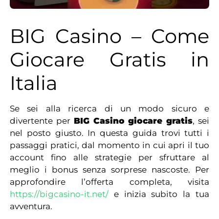
BIG Casino – Come
Giocare Gratis in
Italia
Se sei alla ricerca di un modo sicuro e
divertente per
BIG Casino giocare gratis
, sei
nel posto giusto. In questa guida trovi tutti i
passaggi pratici, dal momento in cui apri il tuo
account fino alle strategie per sfruttare al
meglio i bonus senza sorprese nascoste. Per
approfondire l’offerta completa, visita
https://bigcasino-it.net/
e inizia subito la tua
avventura.