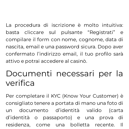
La procedura di iscrizione è molto intuitiva:
basta cliccare sul pulsante “Registrati” e
compilare il form con nome, cognome, data di
nascita, email e una password sicura. Dopo aver
confermato l’indirizzo email, il tuo profilo sarà
attivo e potrai accedere al casinò.
Documenti necessari per la
verifica
Per completare il KYC (Know Your Customer) è
consigliato tenere a portata di mano una foto di
un documento d’identità valido (carta
d’identità o passaporto) e una prova di
residenza, come una bolletta recente. Il