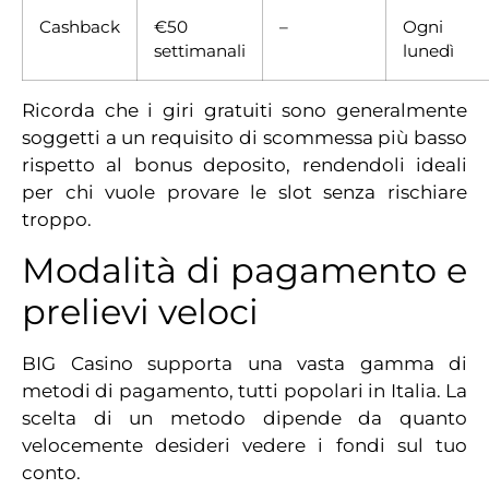
Cashback
€50
–
Ogni
settimanali
lunedì
Ricorda che i giri gratuiti sono generalmente
soggetti a un requisito di scommessa più basso
rispetto al bonus deposito, rendendoli ideali
per chi vuole provare le slot senza rischiare
troppo.
Modalità di pagamento e
prelievi veloci
BIG Casino supporta una vasta gamma di
metodi di pagamento, tutti popolari in Italia. La
scelta di un metodo dipende da quanto
velocemente desideri vedere i fondi sul tuo
conto.