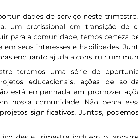
oportunidades de serviço neste trimestr
ca, um profissional em transição de
uir para a comunidade, temos certeza d
 em seus interesses e habilidades. Junte
doras enquanto ajuda a construir um mu
estre teremos uma série de oportuni
jetos educacionais, ações de solidar
ação está empenhada em promover açõe
 em nossa comunidade. Não perca essa
 projetos significativos. Juntos, podem
viço deste trimestre incluem o lança