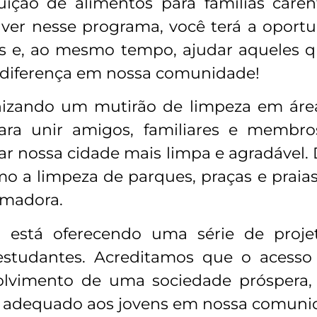
uição de alimentos para famílias ca
lver nesse programa, você terá a oport
ns e, ao mesmo tempo, ajudar aqueles 
a diferença em nossa comunidade!
nizando um mutirão de limpeza em áreas
ara unir amigos, familiares e membr
ar nossa cidade mais limpa e agradável.
o a limpeza de parques, praças e praias.
ormadora.
está oferecendo uma série de proje
s estudantes. Acreditamos que o acess
olvimento de uma sociedade prósper
l adequado aos jovens em nossa comuni