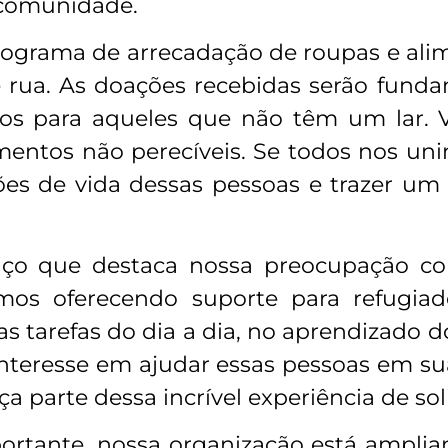
 comunidade.
ograma de arrecadação de roupas e alime
 rua. As doações recebidas serão funda
ivos para aqueles que não têm um lar. 
entos não perecíveis. Se todos nos un
ões de vida dessas pessoas e trazer um
iço que destaca nossa preocupação co
remos oferecendo suporte para refugi
s tarefas do dia a dia, no aprendizado d
interesse em ajudar essas pessoas em s
aça parte dessa incrível experiência de s
rtante, nossa organização está amplia