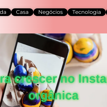
da
Casa
Negócios
Tecnologia
ara crescer no Inst
orgânica