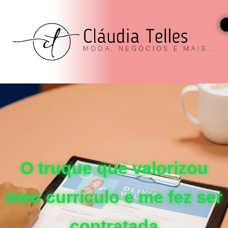
O truque que valorizou
meu currículo e me fez ser
contratada