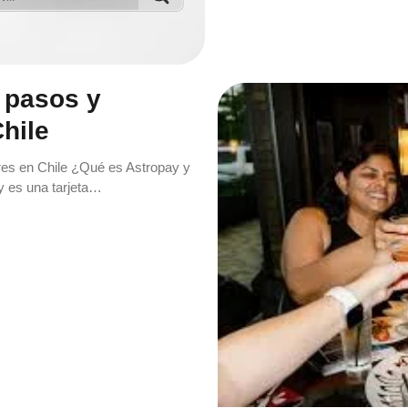
 pasos y
hile
ores en Chile ¿Qué es Astropay y
y es una tarjeta…