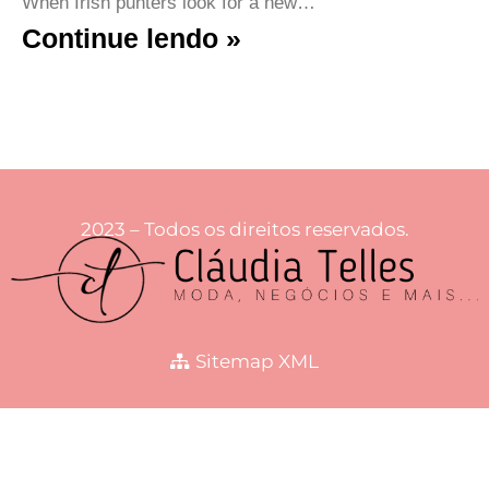
When Irish punters look for a new…
Continue lendo »
2023 – Todos os direitos reservados.
Sitemap XML