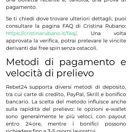
pagamento.
Se ti chiedi dove trovare ulteriori dettagli, puoi
consultare la pagina FAQ di Cristina Rubano:
https://cristinarubano.it/faq/
. Una volta
approvata la verifica, potrai prelevare le vincite
derivanti dai free spin senza ostacoli.
Metodi di pagamento e
velocità di prelievo
Rebet24 supporta diversi metodi di deposito,
tra cui carte di credito, PayPal, Skrill e bonifico
bancario. La scelta del metodo influisce anche
sulla rapidità del prelievo: le opzioni e‑wallet
sono generalmente le più veloci, con payout
entro 24 ore, mentre i bonifici possono
richiedere fino a 3‑5 giorni lavorativi.