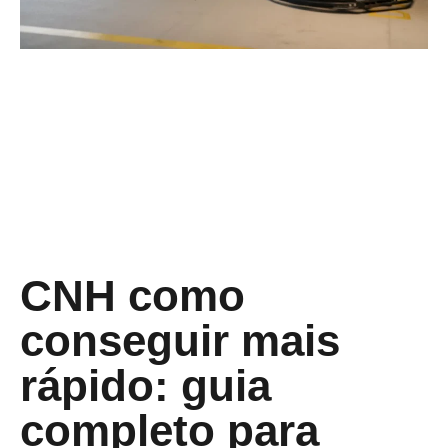
CNH como
conseguir mais
rápido: guia
completo para