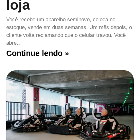
loja
Você recebe um aparelho seminovo, coloca no
estoque, vende em duas semanas. Um mês depois, o
cliente volta reclamando que o celular travou. Você
abre…
Continue lendo »