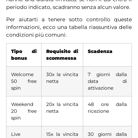
periodo indicato, scadranno senza alcun valore.
Per aiutarti a tenere sotto controllo queste
informazioni, ecco una tabella riassuntiva delle
condizioni più comuni:
Tipo di
Requisito di
Scadenza
bonus
scommessa
Welcome
30x la vincita
7 giorni dalla
50 free
netta
data di
spin
attivazione
Weekend
20x la vincita
48 ore dalla
20 free
netta
ricezione
spin
Live
15x la vincita
30 giorni dalla