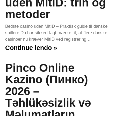
uden MitID: trin og
metoder
Bedste casino uden MitID – Praktisk guide til danske
spillere Du har sikkert lagt mærke til, at flere danske
casinoer nu kræver MitID ved registrering…
Continue lendo »
Pinco Online
Kazino (Пинко)
2026 –
Təhlükəsizlik və
Məlumatların