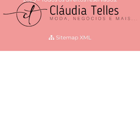
Sitemap XML