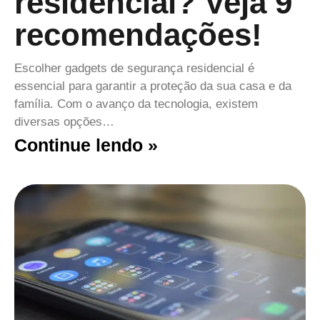
residencial? Veja 9
recomendações!
Escolher gadgets de segurança residencial é
essencial para garantir a proteção da sua casa e da
família. Com o avanço da tecnologia, existem
diversas opções…
Continue lendo »