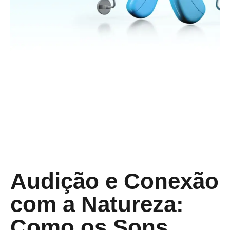
Audição e Conexão
com a Natureza:
Como os Sons