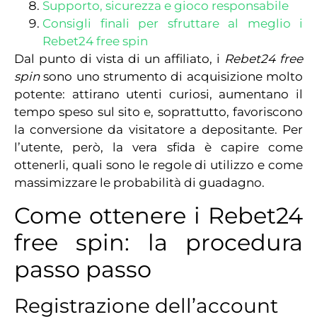
Supporto, sicurezza e gioco responsabile
Consigli finali per sfruttare al meglio i
Rebet24 free spin
Dal punto di vista di un affiliato, i
Rebet24 free
spin
sono uno strumento di acquisizione molto
potente: attirano utenti curiosi, aumentano il
tempo speso sul sito e, soprattutto, favoriscono
la conversione da visitatore a depositante. Per
l’utente, però, la vera sfida è capire come
ottenerli, quali sono le regole di utilizzo e come
massimizzare le probabilità di guadagno.
Come ottenere i Rebet24
free spin: la procedura
passo passo
Registrazione dell’account