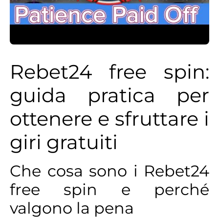
Rebet24 free spin:
guida pratica per
ottenere e sfruttare i
giri gratuiti
Che cosa sono i Rebet24
free spin e perché
valgono la pena