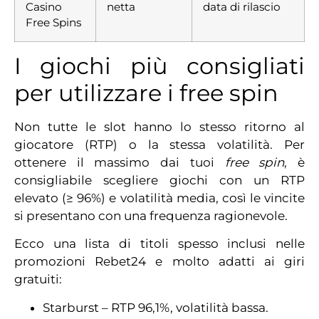
Casino
netta
data di rilascio
Free Spins
I giochi più consigliati
per utilizzare i free spin
Non tutte le slot hanno lo stesso ritorno al
giocatore (RTP) o la stessa volatilità. Per
ottenere il massimo dai tuoi
free spin
, è
consigliabile scegliere giochi con un RTP
elevato (≥ 96%) e volatilità media, così le vincite
si presentano con una frequenza ragionevole.
Ecco una lista di titoli spesso inclusi nelle
promozioni Rebet24 e molto adatti ai giri
gratuiti:
Starburst – RTP 96,1%, volatilità bassa.