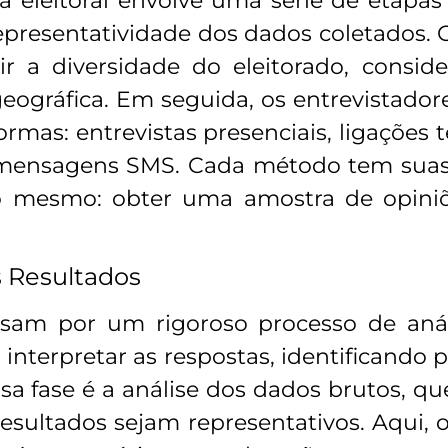
a eleitoral envolve uma série de etapa
representatividade dos dados coletados. 
ir a diversidade do eleitorado, consid
geográfica. Em seguida, os entrevistador
ormas: entrevistas presenciais, ligações t
ensagens SMS. Cada método tem suas 
 mesmo: obter uma amostra de opiniõ
s Resultados
sam por um rigoroso processo de análi
interpretar as respostas, identificando p
a fase é a análise dos dados brutos, qu
 resultados sejam representativos. Aqui