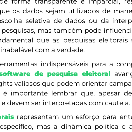
 de forma transparente e imparcial, re
que os dados sejam utilizados de mane
 escolha seletiva de dados ou da inter
as pesquisas, mas também pode influenc
undamental que as pesquisas eleitorais
inabalável com a verdade.
 ferramentas indispensáveis para a com
software de pesquisa eleitoral
avanç
nsights valiosos que podem orientar camp
, é importante lembrar que, apesar de 
s e devem ser interpretadas com cautela.
rais
representam um esforço para en
specífico, mas a dinâmica política e