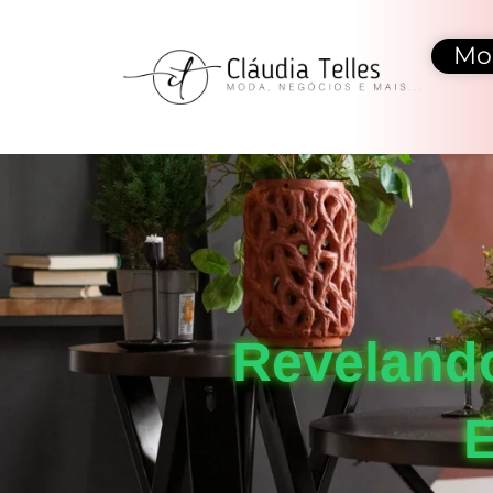
Mo
Reveland
E