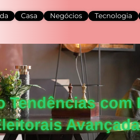
da
Casa
Negócios
Tecnologia
o Tendências com 
leitorais Avançad