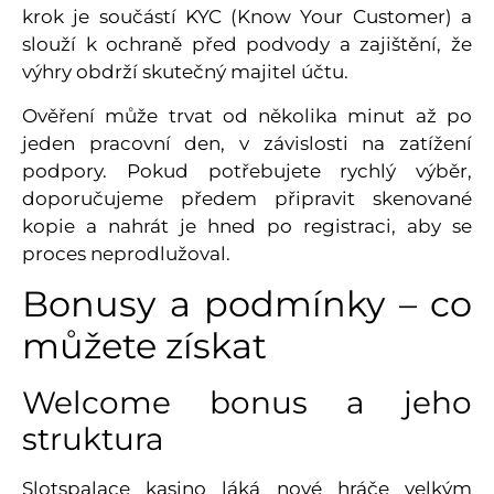
krok je součástí KYC (Know Your Customer) a
slouží k ochraně před podvody a zajištění, že
výhry obdrží skutečný majitel účtu.
Ověření může trvat od několika minut až po
jeden pracovní den, v závislosti na zatížení
podpory. Pokud potřebujete rychlý výběr,
doporučujeme předem připravit skenované
kopie a nahrát je hned po registraci, aby se
proces neprodlužoval.
Bonusy a podmínky – co
můžete získat
Welcome bonus a jeho
struktura
Slotspalace kasino láká nové hráče velkým