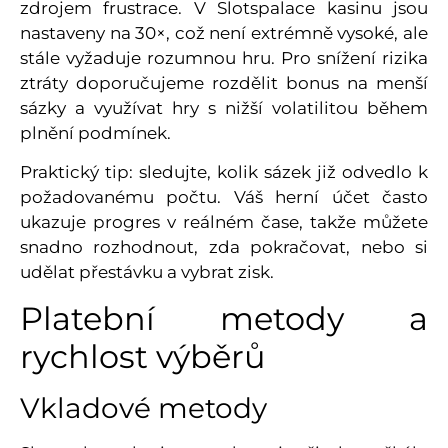
zdrojem frustrace. V Slotspalace kasinu jsou
nastaveny na 30×, což není extrémně vysoké, ale
stále vyžaduje rozumnou hru. Pro snížení rizika
ztráty doporučujeme rozdělit bonus na menší
sázky a využívat hry s nižší volatilitou během
plnění podmínek.
Praktický tip: sledujte, kolik sázek již odvedlo k
požadovanému počtu. Váš herní účet často
ukazuje progres v reálném čase, takže můžete
snadno rozhodnout, zda pokračovat, nebo si
udělat přestávku a vybrat zisk.
Platební metody a
rychlost výběrů
Vkladové metody