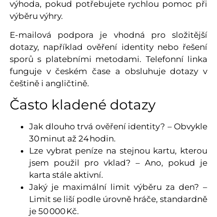
výhoda, pokud potřebujete rychlou pomoc při
výběru výhry.
E‑mailová podpora je vhodná pro složitější
dotazy, například ověření identity nebo řešení
sporů s platebními metodami. Telefonní linka
funguje v českém čase a obsluhuje dotazy v
češtině i angličtině.
Často kladené dotazy
Jak dlouho trvá ověření identity? – Obvykle
30 minut až 24 hodin.
Lze vybrat peníze na stejnou kartu, kterou
jsem použil pro vklad? – Ano, pokud je
karta stále aktivní.
Jaký je maximální limit výběru za den? –
Limit se liší podle úrovně hráče, standardně
je 50 000 Kč.