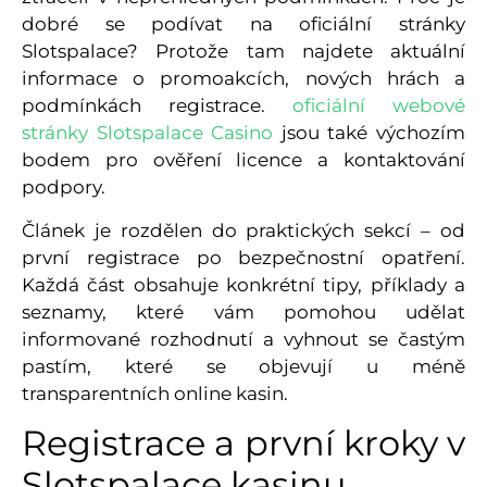
dobré se podívat na oficiální stránky
Slotspalace? Protože tam najdete aktuální
informace o promoakcích, nových hrách a
podmínkách registrace.
oficiální webové
stránky Slotspalace Casino
jsou také výchozím
bodem pro ověření licence a kontaktování
podpory.
Článek je rozdělen do praktických sekcí – od
první registrace po bezpečnostní opatření.
Každá část obsahuje konkrétní tipy, příklady a
seznamy, které vám pomohou udělat
informované rozhodnutí a vyhnout se častým
pastím, které se objevují u méně
transparentních online kasin.
Registrace a první kroky v
Slotspalace kasinu