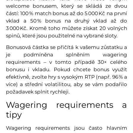
welcome bonusem, který se skládá ze dvou
částí: 100 % match bonus až do 5 000 Kč na první
vklad a 50 % bonus na druhý vklad až do
3 000 Kč. Kromě toho můžete získat 20 volných
spinů, které jsou použitelné na vybrané sloty.
Bonusová částka se přičítá k vašemu zůstatku a
je podmíněna splněním wagering
requirements – v tomto případě 30× celého
bonusu i vkladu. Pokud chcete bonus využít
efektivně, zvolte hry s vysokým RTP (např. 96 % a
více) a střední volatilitou, aby se vám podařilo
požadavek splnit rychleji.
Wagering requirements a
tipy
Wagering requirements jsou často hlavním