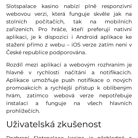
Slotspalace kasino nabízí plně responzivní
webovou verzi, která funguje skvěle jak na
stolních počítačích, tak na mobilních
zařízeních. Pro hráče, kteří preferují nativní
aplikaci, je k dispozici i Android aplikace ke
stažení přímo z webu – iOS verze zatím není v
České republice podporována.
Rozdíl mezi aplikací a webovým rozhraním je
hlavně v rychlosti načítání a notifikacích.
Aplikace umožňuje push notifikace o nových
promoakcích a rychlejší přístup k oblíbeným
hrám, zatímco webová verze nepotřebuje
instalaci a funguje na všech hlavních
prohlížečích.
Uživatelská zkušenost
Rozhraní Slotspalace kasina je přehledné a