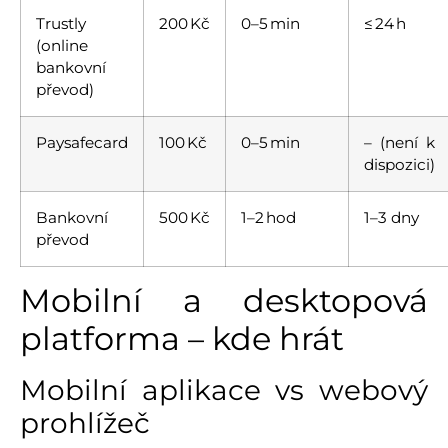
Trustly
200 Kč
0–5 min
≤ 24 h
(online
bankovní
převod)
Paysafecard
100 Kč
0–5 min
– (není k
dispozici)
Bankovní
500 Kč
1–2 hod
1–3 dny
převod
Mobilní a desktopová
platforma – kde hrát
Mobilní aplikace vs webový
prohlížeč