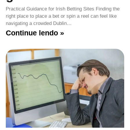
Practical Guidance for Irish Betting Sites Finding the
right place to place a bet or spin a reel can feel like
navigating a crowded Dublin…
Continue lendo »