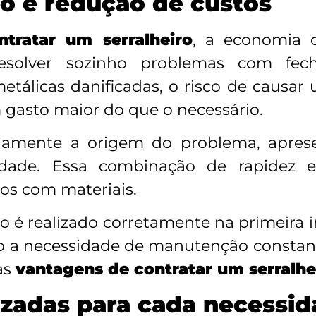
o e redução de custos
tratar um serralheiro
, a economia 
esolver sozinho problemas com fech
etálicas danificadas, o risco de causar
 gasto maior do que o necessário.
pidamente a origem do problema, apres
idade. Essa combinação de rapidez e 
dos com materiais.
o é realizado corretamente na primeira i
o a necessidade de manutenção constan
as
vantagens de contratar um serralhe
izadas para cada necessi