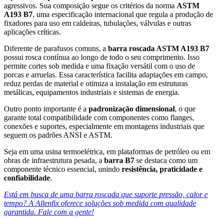
agressivos. Sua composição segue os critérios da norma
ASTM
A193 B7
, uma especificação internacional que regula a produção de
fixadores para uso em caldeiras, tubulações, válvulas e outras
aplicações críticas.
Diferente de parafusos comuns, a
barra roscada ASTM A193 B7
possui rosca contínua ao longo de todo o seu comprimento. Isso
permite cortes sob medida e uma fixação versátil com o uso de
porcas e arruelas. Essa característica facilita adaptações em campo,
reduz perdas de material e otimiza a instalação em estruturas
metálicas, equipamentos industriais e sistemas de energia.
Outro ponto importante é a
padronização dimensional
, o que
garante total compatibilidade com componentes como flanges,
conexões e suportes, especialmente em montagens industriais que
seguem os padrões ANSI e ASTM.
Seja em uma usina termoelétrica, em plataformas de petróleo ou em
obras de infraestrutura pesada, a
barra B7
se destaca como um
componente técnico essencial, unindo
resistência, praticidade e
confiabilidade
.
Está em busca de uma barra roscada que suporte pressão, calor e
tempo? A Allenfix oferece soluções sob medida com qualidade
garantida. Fale com a gente!