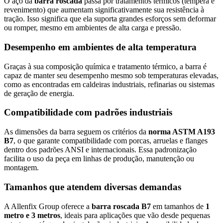
O aço da
barra roscada
passa por tratamentos térmicos (têmpera e
revenimento) que aumentam significativamente sua resistência à
tração. Isso significa que ela suporta grandes esforços sem deformar
ou romper, mesmo em ambientes de alta carga e pressão.
Desempenho em ambientes de alta temperatura
Graças à sua composição química e tratamento térmico, a barra é
capaz de manter seu desempenho mesmo sob temperaturas elevadas,
como as encontradas em caldeiras industriais, refinarias ou sistemas
de geração de energia.
Compatibilidade com padrões industriais
As dimensões da barra seguem os critérios da
norma ASTM A193
B7
, o que garante compatibilidade com porcas, arruelas e flanges
dentro dos padrões ANSI e internacionais. Essa padronização
facilita o uso da peça em linhas de produção, manutenção ou
montagem.
Tamanhos que atendem diversas demandas
A Allenfix Group oferece a
barra roscada B7
em tamanhos de
1
metro e 3 metros
, ideais para aplicações que vão desde pequenas